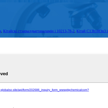
ы
,
Кітайскі стэарылдыетаналамін і 10213-78-2
,
Кітай C13h18f3n3 