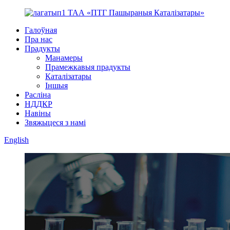
ТАА «ПТГ Пашыраныя Каталізатары»
Галоўная
Пра нас
Прадукты
Манамеры
Прамежкавыя прадукты
Каталізатары
Іншыя
Расліна
НДДКР
Навіны
Звяжыцеся з намі
English