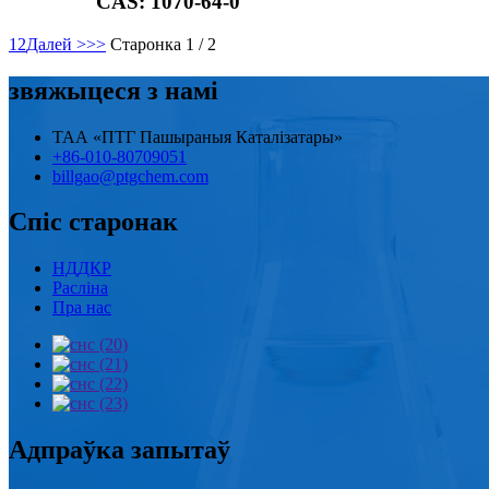
CAS: 1070-64-0
1
2
Далей >
>>
Старонка 1 / 2
звяжыцеся з намі
ТАА «ПТГ Пашыраныя Каталізатары»
+86-010-80709051
billgao@ptgchem.com
Спіс старонак
НДДКР
Расліна
Пра нас
Адпраўка запытаў