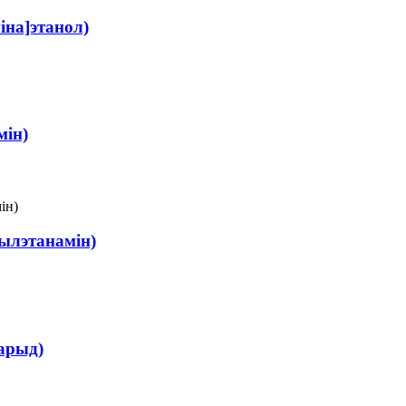
іна]этанол)
мін)
тылэтанамін)
арыд)