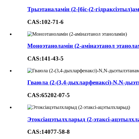
Трыэтаналамін (2-[біс-(2-гідраксіэтыл)ам
CAS:102-71-6
Моноэтаноламін (2-амінаэтанол этанола
CAS:141-43-5
Гваюла (2-(3,4-дыхларфенаксі)-N,N-дыэ
CAS:65202-07-5
Этоксіацэтылхларыд (2-этаксі-ацэтылхл
CAS:14077-58-8