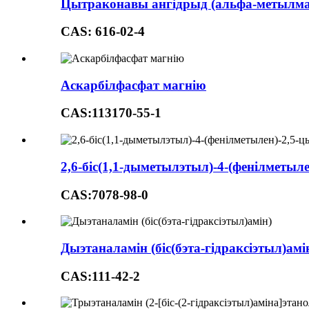
Цытраконавы ангідрыд (альфа-метылма
CAS: 616-02-4
Аскарбілфасфат магнію
CAS:113170-55-1
2,6-біс(1,1-дыметылэтыл)-4-(фенілметыл
CAS:7078-98-0
Дыэтаналамін (біс(бэта-гідраксіэтыл)амі
CAS:111-42-2