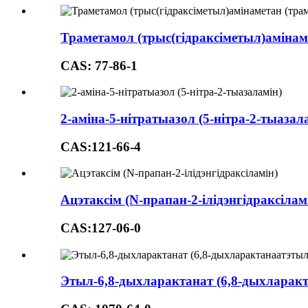
Траметамол (трыс(гідраксіметыл)амінам
CAS: 77-86-1
2-аміна-5-нітратыазол (5-нітра-2-тыазал
CAS:121-66-4
Ацэтаксім (N-прапан-2-ілідэнгідраксілам
CAS:127-06-0
Этыл-6,8-дыхларактанат (6,8-дыхларак