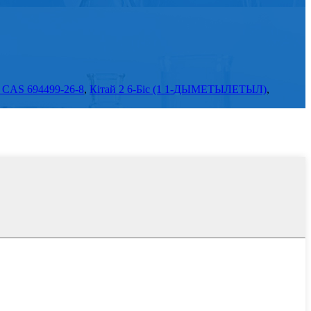
і CAS 694499-26-8
,
Кітай 2 6-Біс (1 1-ДЫМЕТЫЛЕТЫЛ)
,