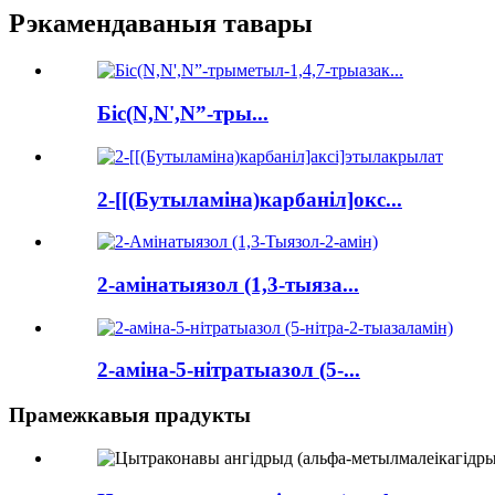
Рэкамендаваныя тавары
Біс(N,N',N”-тры...
2-[[(Бутыламіна)карбаніл]окс...
2-амінатыязол (1,3-тыяза...
2-аміна-5-нітратыазол (5-...
Прамежкавыя прадукты