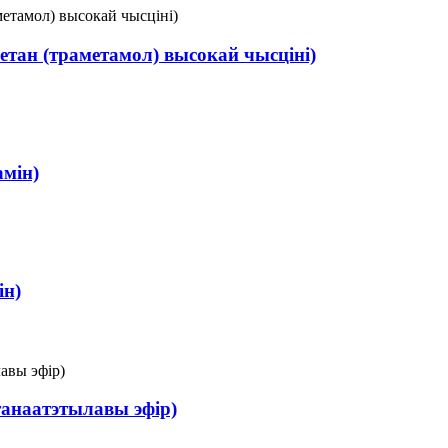
етан (траметамол) высокай чысціні)
амін)
ін)
танаатэтылавы эфір)