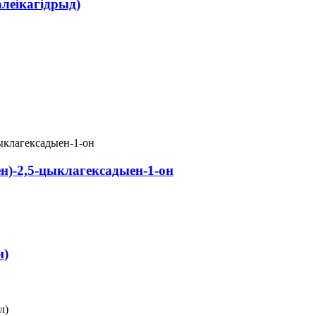
леікагідрыд)
ен)-2,5-цыклагексадыен-1-он
н)