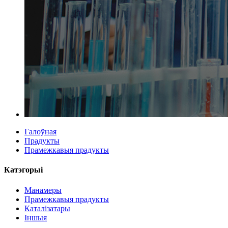
Галоўная
Прадукты
Прамежкавыя прадукты
Катэгорыі
Манамеры
Прамежкавыя прадукты
Каталізатары
Іншыя