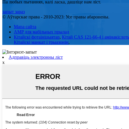
Па любых пытаннях, калі ласка, дашліце нам ліст.
запыт зараз
© Аўтарскае права - 2010-2023: Усе правы абаронены.
Мапа сайта
AMP для мабільных прылад
Кітайскі фотаініцыятар
,
Кітай CAS 121-66-4 і амінакіслот
Кітайскі манкат і трыазонін
,
Адправіць электронны ліст
x